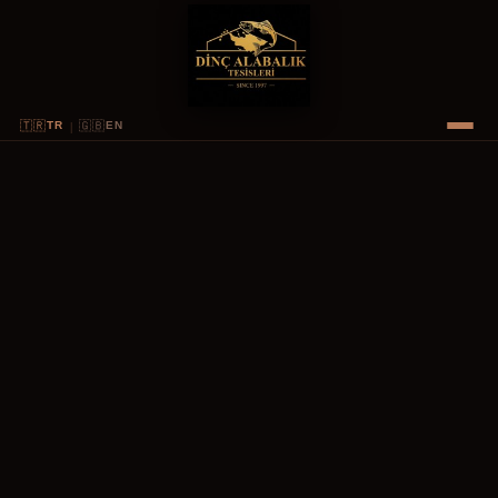
|
🇹🇷
🇬🇧
TR
EN